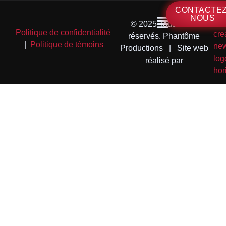
CONTACTEZ
NOUS
© 2025 Tous droits
Politique de confidentialité
réservés. Phantôme
|
Politique de témoins
Productions | Site web
réalisé par